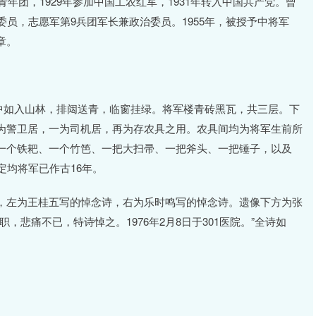
年团，1929年参加中国工农红军，1931年转入中国共产党。曾
委员，志愿军第9兵团军长兼政治委员。1955年，被授予中将军
章。
闹市中如入山林，排闼送青，临窗挂绿。将军楼青砖黑瓦，共三层。下
为警卫居，一为司机居，再为存农具之用。农具间均为将军生前所
一个铁耙、一个竹笆、一把大扫帚、一把斧头、一把锤子，以及
定均将军已作古16年。
，左为王桂五写的悼念诗，右为乐时鸣写的悼念诗。遗像下方为张
悲痛不已，特诗悼之。1976年2月8日于301医院。”全诗如