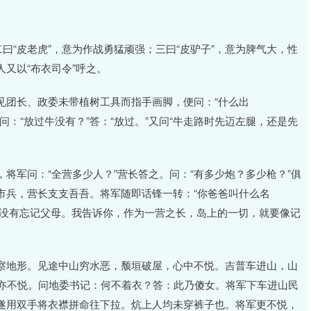
曰“皮老虎”，意为作战勇猛顽强；三曰“皮驴子”，意为脾气大，性
又以“布衣司令”呼之。
见团长、政委未带植树工具而指手画脚，便问：“什么出
”问：“放过牛没有？”答：“放过。”又问“牛走路时先迈左腿，还是先
将军问：“全营多少人？”营长答之。问：“有多少炮？多少枪？”俱
市兵，营长支支吾吾。将军随即话锋一转：“你爸爸叫什么名
你还不错，没有忘记父母。我告诉你，作为一营之长，岛上的一切，就要像记
察地形。见途中山穷水恶，颓垣破屋，心中不悦。吉普车进山，山
军亦不悦。问地委书记：何不着衣？答：此乃傻女。将军下车进山民
遂用双手将衣襟拼命往下拉。炕上人均未穿裤子也。将军更不悦，