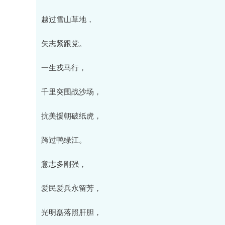
越过雪山草地，
矢志紧跟党。
一生戎马行，
千里突围战沙场，
抗美援朝破纸虎，
跨过鸭绿江。
意志多刚强，
爱民爱兵永留芳，
光明磊落照肝胆，