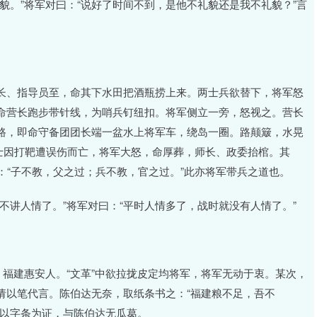
貌。”将军对曰：“说好了时间不到，是他不礼貌还是我不礼貌？”言
长、指导员至，命其下水田把酒瓶捞上来。两士兵欲替下，将军怒
命营长跑步带针线，为哨兵钉纽扣。将军侧立一旁，怒视之。营长
路，即命守备团团长端一盆水上将军车，绕岛一圈。路颠簸，水晃
战士因打靶遭误伤而亡，将军大怒，命厚葬，师长、政委抬棺。其
：“子不教，父之过；兵不教，官之过。”此亦将军带兵之道也。
不讲人情了。”将军对曰：“平时人情多了，战时就没有人情了。”
，福建惠安人。“文革”中欲拉拢皮定均将军，将军无动于衷。某次，
请以笔代言。陈伯达无奈，取纸条书之：“福建粮不足，吾不
军以字条为证，与陈伯达无瓜葛。