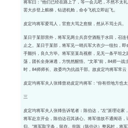
将军曰：“他们已经在路上了，等一会儿吧，不然不太礼
罢大步登上舷梯，钻进机舱，命令飞机立即起飞。
皮定均将军爱骂人，官愈大骂之愈狠，然从不骂士兵。
某日于某部营外，将军见两士兵弃空酒瓶于水田，召连
止之。某日于某部，将军见一哨兵军大衣少一纽扣，即
手颤抖，良久方毕。将军至某岛视察，见无一条平坦之
荡，团长全身淋透，方恍然醒悟。“文革”前，84师一
时，84师师长、政委均为抗战干部。故皮定均将军常云
皮定均将军夫人张烽曾劝皮定均将军：“你有些地方也太
三
皮定均将军夫人张烽告诉笔者：陈伯达，“左”派理论家
将军赴京开会，陈伯达召其谈心。将军借故不通闽语，
归。”将军取字条，留存。批陈（陈伯达）整风时，将