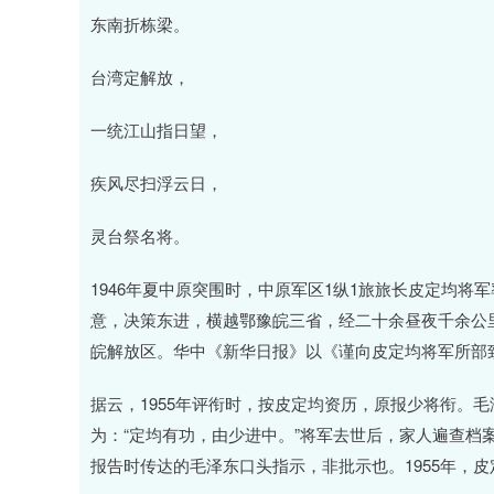
东南折栋梁。
台湾定解放，
一统江山指日望，
疾风尽扫浮云日，
灵台祭名将。
1946年夏中原突围时，中原军区1纵1旅旅长皮定均
意，决策东进，横越鄂豫皖三省，经二十余昼夜千余公
皖解放区。华中《新华日报》以《谨向皮定均将军所部
据云，1955年评衔时，按皮定均资历，原报少将衔。
为：“定均有功，由少进中。”将军去世后，家人遍查档
报告时传达的毛泽东口头指示，非批示也。1955年，皮