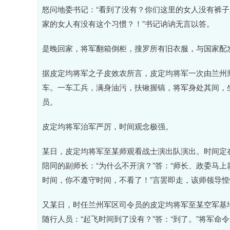
怒问地委书记：“看到了没有？你们这里的女人没有裤子
家的女人有没有这个习惯？！”书记讷讷无言以答。
是晚回家，将军翻箱倒柜，搜罗所有旧衣服，与国家配
据皮定均将军之子皮效农所言，皮定均将军一次由兰州
车。一车工兵，满身油污，扶锹握镐，将军身处其间，
员。
皮定均将军治军严厉，时间观念极强。
某日，皮定均将军至某师观看战士演出队演出。时间定
陪同的副师长：“为什么不开演？”答：“师长、政委马
时间，你不遵守时间，不看了！”言罢即走，该师领导惶
又某日，时任兰州军区司令员的皮定均将军至某空军基
随行人员：“起飞时间到了没有？”答：“到了。”将军命