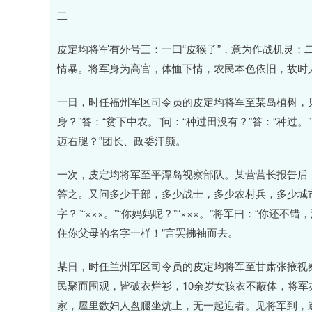
二
皮定均将军有外号三：一曰“皮猴子”，意为作战机灵；二
情暴。将军身为高官，体恤下情，农民本色依旧，故时人
一日，时任福州军区司令员的皮定均将军至某岛植树，
身？”答：“贫下中农。”问：“种过田没有？”答：“种过。
迈右腿？”团长、政委汗颜。
一次，皮定均将军至平潭岛视察部队。某营营长报告后，
答之。又问多少干部，多少战士，多少农村兵，多少城
字？”“×××。”“你妈妈呢？”“×××。”将军曰：“
住你父母的名字一样！”言罢拂袖而去。
某日，时任兰州军区司令员的皮定均将军至甘肃张掖视
民聚而围观，皆破衣烂衫，10余岁女孩衣不蔽体，将
家，屋里数妇人盘腿坐炕上，无一起迎者。见将军到，