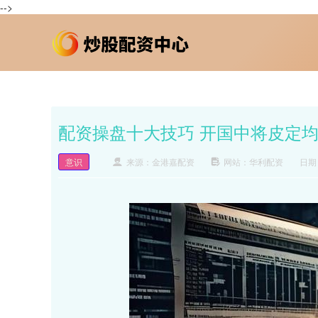
-->
配资操盘十大技巧 开国中将皮定
意识
来源：金港嘉配资
网站：华利配资
日期：