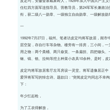
皮定均，安徽金寨戴家岭人，1928年加入中国共产主义青
任红四方面军连指导员、营教导员，第24军军长兼政治
衔，获二级八一勋章、一级独立自由勋章、一级解放勋
一
1992年7月27日，福州。笔者访皮定均将军故居，
层空架，存自行车等杂物。楼旁有一排房，三小间，一
用之物：两个粪桶、两只畚箕、一条扁担、四把锄头、
锹、镐、铣、拉钩等挖土种菜小农具10余种。是时，皮
皮定均将军故居客厅左耳房设一灵堂。将军遗像居正中
爱萍将军写的悼念诗。题款曰：“突闻皮定均同志不幸殉职，
下：
年少扛起枪，
为了工农得解放，