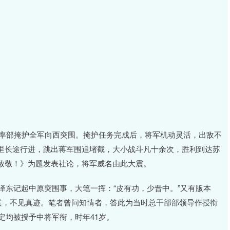
将军率部掩护全军向西突围。掩护任务完成后，将军机动灵活，出敌不
里长途行进，跳出蒋军围追堵截，大小战斗凡十余次，胜利到达苏
致敬！》为题发表社论，将军威名由此大震。
毛泽东记起中原突围事，大笔一挥：“皮有功，少晋中。”又有版本
案，不见真迹。笔者曾问知情者，答此为当时总干部部领导作授衔
定均被授予中将军衔，时年41岁。