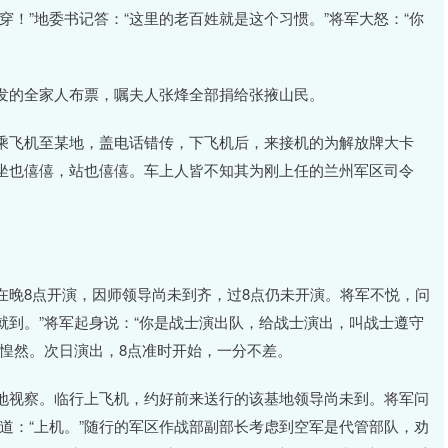
穿！”地委书记答：“这里的老百姓就是这个习惯。”将军大怒：“你
发的全家人布票，嘱夫人张烽全部捐给张掖山民。
乘飞机至某地，盖电话错传，下飞机后，来接机的为解放牌大卡
坐也僖僖，站也僖僖。车上人皆不知其为刚上任的兰州军区司令
在晚8点开演，因师领导尚未到齐，过8点仍未开演。将军不悦，问
上就到。”将军起身说：“你是战士演出队，给战士演出，叫战士遵守
惶然。次日演出，8点准时开始，一分不差。
地视察。临行上飞机，约好前来送行的该基地领导尚未到。将军问
令道：“上机。”随行的军区作战部副部长考虑到空军是代管部队，劝