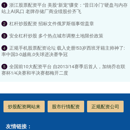
浙江股票配资平台 美股“新宠”骤变：“昔日冷门”硬盘与内存
1
站上AI风口 老牌存储厂商业绩股价齐飞
杠杆炒股配资 招标文件俄罗斯领事馆盖章
2
安全杠杆炒股 多个热点城市调整土地限价政策
3
正规手机股票配资论坛 载入史册!53岁西班牙籍主帅神了:
4
率中国3-0越南,0失球进决赛争冠
全国前10大配资平台 自2013/14赛季后首人，加纳乔在联
5
赛杯1/4决赛和半决赛都梅开二度
炒股配资网站来
股市行情配资
正规配资公司
友情链接：