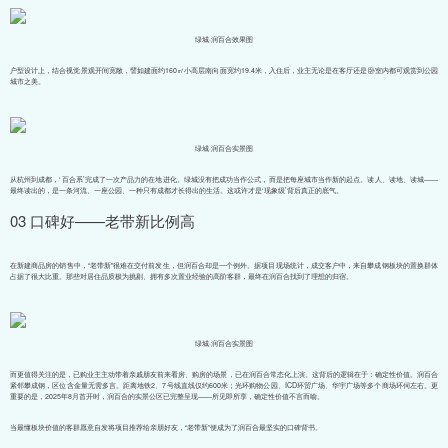
绿城·润百合效果图
户型设计上，结合视觉景观开间宽敞，譬如建面约160㎡小高层南向面宽约19.4米，入住后，业主无论是在客厅还是卧室内都可观赏到公园
城市之美。
绿城·润百合实景图
从杭州到成都，‘百合系’完成了一次产品力的在地进化。绿城没有把成功当作公式，而是把每座城市当作新的起点。读人、读地、读城——
最终读出的，是一条河流、一座公园、一种只有成都才长得出的生活。这或许才是‘现象级’背后真正的底气。
03 口碑好——老带新比例高
在新建商品房的销售中，“老带新”很难在交付前发生，但润百合却是一个例外。据项目现场统计，成交客户中，来自攀成钢板块的置换群体
占据了很大比重。那些对居住品质极为挑剔、拥有多次置业经验的高阶客群，最终在润百合找到了理想的归宿。
绿城·润百合实景图
而更值得关注的是，已购业主主动带着亲戚朋友前来看房、购房的场景，已在润百合常态化上演。这背后的逻辑在于：确定性价值。润百合
紧邻攀成钢，区位含金量无需多言。距离地铁2、7号线直线仅约600米；光环购物公园、ICD环贸广场、华宇广场等多个商场环伺左右。更
重要的是，2025年8月首开时，润百合的实景公区已完整呈现——所见即所享，确定性价值不言而喻。
当最懂板块价值的客群愿意自发将项目推荐给亲朋好友，“老带新”便成为了润百合最坚实的口碑背书。