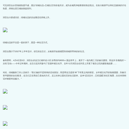
可见润百合从登场就热度不减，更以“绿城出品+主城生活”的价值共识，成为全城高净值客群的热议焦点。在各大购房平台和社交媒体的讨论
热度，持续位居主城改善盘前列。
润百合大获成功后，绿城出品的含金量还在持续上升。
绿城出品的不仅是一套好房子，更是一种生活方式。
润百合预计于2027年上半年交付，但它的业主们，从购房开始便感受到绿城所带来的好生活。
春和景明，4月4日至6日，润百合的业主们相约在小区自带的约8000㎡溪边草坪上，展开了一场为期三天的春日露营。而这并非偶然的“一
次性”活动——今年过年期间，业主们还共同参与了首届年猪文化节、去年12月润百合在抖音上开展了项目公区的摄影挑战赛……
对此，绿城服务工作人员表示：“我们做的不是简单的活动策划，而是帮业主提前‘种’下邻里之间的情谊。从年猪文化节的热闹团圆，到春日
草坪露营的自在惬意，业主们正在用自己喜欢的方式，定义未来公园社区的生活剧本。这种‘还没交付，已经温暖’的社区氛围，比任何营销
话术都更有说服力。”