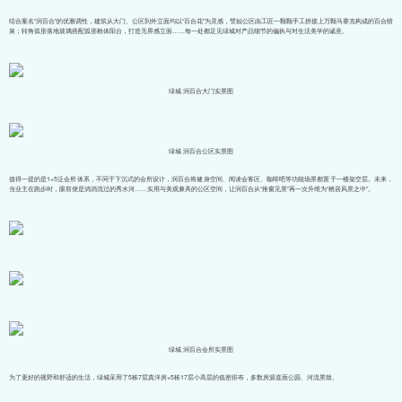
结合案名“润百合”的优雅调性，建筑从大门、公区到外立面均以“百合花”为灵感，譬如公区由工匠一颗颗手工拼接上万颗马赛克构成的百合喷
泉；转角弧形落地玻璃搭配弧形舱体阳台，打造无界感立面……每一处都足见绿城对产品细节的偏执与对生活美学的诚意。
绿城·润百合大门实景图
绿城·润百合公区实景图
值得一提的是1+5泛会所体系，不同于下沉式的会所设计，润百合将健身空间、阅读会客区、咖啡吧等功能场景都置于一楼架空层。未来，
当业主在跑步时，眼前便是淌淌流过的秀水河……实用与美观兼具的公区空间，让润百合从“推窗见景”再一次升维为“栖居风景之中”。
绿城·润百合会所实景图
为了更好的视野和舒适的生活，绿城采用了5栋7层真洋房+5栋17层小高层的低密排布，多数房源直面公园、河流景致。