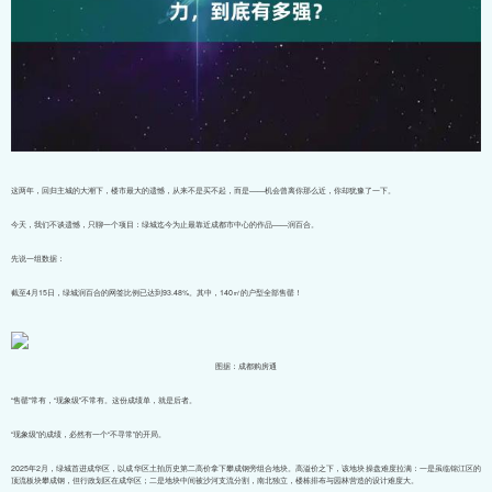
这两年，回归主城的大潮下，楼市最大的遗憾，从来不是买不起，而是——机会曾离你那么近，你却犹豫了一下。
今天，我们不谈遗憾，只聊一个项目：绿城迄今为止最靠近成都市中心的作品——润百合。
先说一组数据：
截至4月15日，绿城润百合的网签比例已达到93.48%。其中，140㎡的户型全部售罄！
图据：成都购房通
“售罄”常有，“现象级”不常有。这份成绩单，就是后者。
“现象级”的成绩，必然有一个“不寻常”的开局。
2025年2月，绿城首进成华区，以成华区土拍历史第二高价拿下攀成钢旁组合地块。高溢价之下，该地块操盘难度拉满：一是虽临锦江区的
顶流板块攀成钢，但行政划区在成华区；二是地块中间被沙河支流分割，南北独立，楼栋排布与园林营造的设计难度大。