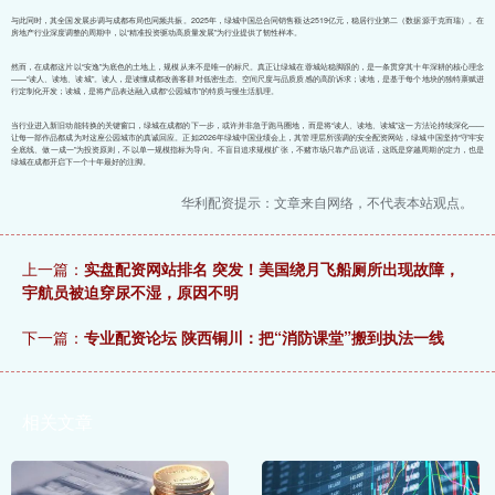
与此同时，其全国发展步调与成都布局也同频共振。2025年，绿城中国总合同销售额达2519亿元，稳居行业第二（数据源于克而瑞）。在
房地产行业深度调整的周期中，以“精准投资驱动高质量发展”为行业提供了韧性样本。
然而，在成都这片以“安逸”为底色的土地上，规模从来不是唯一的标尺。真正让绿城在蓉城站稳脚跟的，是一条贯穿其十年深耕的核心理念
——“读人、读地、读城”。读人，是读懂成都改善客群对低密生态、空间尺度与品质质感的高阶诉求；读地，是基于每个地块的独特禀赋进
行定制化开发；读城，是将产品表达融入成都“公园城市”的特质与慢生活肌理。
当行业进入新旧动能转换的关键窗口，绿城在成都的下一步，或许并非急于跑马圈地，而是将“读人、读地、读城”这一方法论持续深化——
让每一部作品都成为对这座公园城市的真诚回应。正如2026年绿城中国业绩会上，其管理层所强调的安全配资网站，绿城中国坚持“守牢安
全底线、做一成一”为投资原则，不以单一规模指标为导向。不盲目追求规模扩张，不赌市场只靠产品说话，这既是穿越周期的定力，也是
绿城在成都开启下一个十年最好的注脚。
华利配资提示：文章来自网络，不代表本站观点。
上一篇：
实盘配资网站排名 突发！美国绕月飞船厕所出现故障，
宇航员被迫穿尿不湿，原因不明
下一篇：
专业配资论坛 陕西铜川：把“消防课堂”搬到执法一线
相关文章