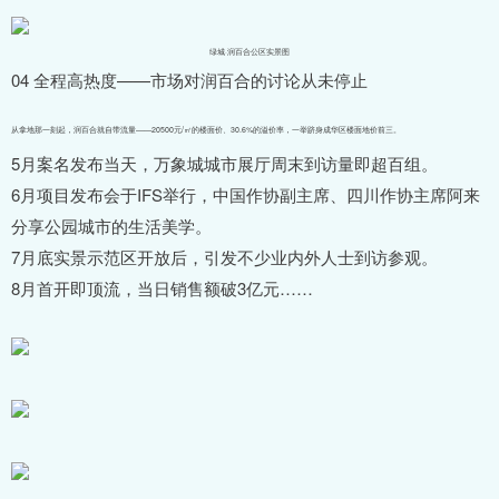
绿城·润百合公区实景图
04 全程高热度——市场对润百合的讨论从未停止
从拿地那一刻起，润百合就自带流量——20500元/㎡的楼面价、30.6%的溢价率，一举跻身成华区楼面地价前三。
5月案名发布当天，万象城城市展厅周末到访量即超百组。
6月项目发布会于IFS举行，中国作协副主席、四川作协主席阿来
分享公园城市的生活美学。
7月底实景示范区开放后，引发不少业内外人士到访参观。
8月首开即顶流，当日销售额破3亿元……