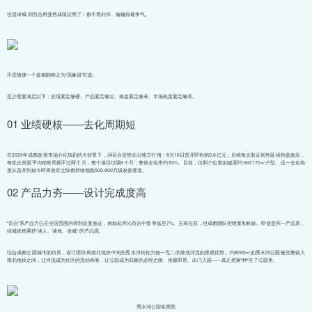
但是绿城·润百合用斐然成绩证明了：都不看好你，偏偏你最争气。
不是随便一个盘都能称之为“现象级”红盘。
至少需要满足以下：业绩要足够硬、产品要足够尖、操盘要足够准、市场热度要足够高。
01 业绩硬核——去化周期短
在2025年成都改善市场分化加剧的大背景下，润百合逆势走出独立行情：8月16日首开即热销3.6亿元；后续每次取证依然延续热盘效应，
每批次房源平均销售周期不过两个月，整个项目仅隔8个月，整体去化率约93%。目前，仅剩个位数的建面约160/170㎡户型。这一去化热
度从首开到如今即将收官之际都持续领跑500-800万级改善赛道。
02 产品力夯——设计完成度高
“百合”系产品力已在全国范围内得到反复验证，例如杭州沁百合中签率低至7%。玉珠在前，但成都团队拒绝复制粘贴。即使是同一产品系，
绿城依然秉持“读人、读地、读城” 的产品观。
结合成都公园城市的特质，设计团队将南北地块中间的秀水河转化为独一无二的坡地河流的景观优势。约8000㎡的秀水河公园被完整嵌入
南北地块之间，让河流成为社区的流动画卷，让公园成为归家的必经之路。推窗即景、出门入园——真正把家“种”在了公园里。
秀水河公园实景图