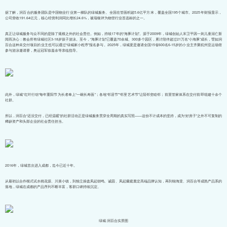
据了解，润百合的服务团队是中国物业行业第一梯队的绿城服务。全国在管面积超5.6亿平方米，覆盖全国195个城市。2025年财报显示，
公司营收191.64亿元，核心经营利润同比增长24.6%，被瑞银评为物管行业首选标的之一。
真正让绿城服务与众不同的是除了规模之外的社会责任。例如，持续17年的“海豚计划”。源于2009年，绿城创始人宋卫平因一则儿童溺亡新
闻而决心：教会所有绿城社区3-18岁孩子游泳。至今，“海豚计划”已覆盖70余城、300多个园区，累计陪伴超过21万名“小海豚”成长，譬如润
百合这种未交付项目的业主也可以通过“绿城家小程序”报名参与。2025年，绿城更是邀请全国15省600名6-15岁的小业主齐聚杭州亚运场馆
参与游泳邀请赛，奥运冠军徐嘉余等亲临指导。
此外，绿城“红叶行动”每年重阳节为长者奉上“一碗长寿面”；各地“邻居节”“邻里艺术节”让陌邻变睦邻；前置管家体系在交付前即组建十余个
社群。
所以，润百合“还没交付，已经温暖”的社群活动正是绿城服务贯穿全周期的真实写照——这份不计成本的坚持，成为“好房子”之外不可复制的
稀缺资产和头部企业的社会责任担当。
2016年，绿城首次进入成都，迄今已近十年。
从最初以合作模式试水桃花源、川菜小镇，到独立操盘凤起朝鸣、诚园、凤起蘭庭奠定高端品牌认知，再到锦海棠、润百合等成熟产品系的
落地，绿城在成都的产品序列不断丰富，客群口碑持续沉淀。
绿城·润百合实景图