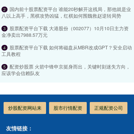
国内前十股票配资平台 谁能20秒解开这残局，那他就是业
2
八以上高手，黑棋攻势凶猛，红棋如何围魏救赵逆转局势
股票配资平台下载 大港股份（002077）10月10日主力资
3
金净卖出7988.57万元
股票配资平台下载 如何将磁盘从MBR改成GPT？安全启动
4
工具教程
配资炒股票 火箭中锋申京挺身而出，关键时刻迷失方向，
5
应该学会信赖队友
炒股配资网站来
股市行情配资
正规配资公司
友情链接：